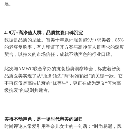
此外“医美黑珍珠”美团北极星奖的严苛是行业共识，覆盖全
国29城、仅0.6%的顶尖机构能够入选，智美品质医美是连续
三年荣获医美黑珍珠美团北极星最高分大满贯认证（综合评
分97分）的轻医美品牌。
3. 深耕技术，构建品质抗衰核心壁垒
汇聚40余位名校硕博背景、平均从业经验16年的美学专家
团，智美将“美得不动声色”的审美主张转化为精准医学方
案。十年间累计斩获73项国家专利，首创“六维美学抗衰体
系”，以实力构筑此次金标准发布的技术底座。并携手沙利
文联合发布《2025中国医美行业抗衰专题白皮书》，推动行
业从即时效果转向长期价值，引领轻医美规范化、品质化发
展。
4. 9万+高净值人群，品质抗衰口碑沉淀
数据是品质的见证。智美十年累计服务超9万+求美者，85%