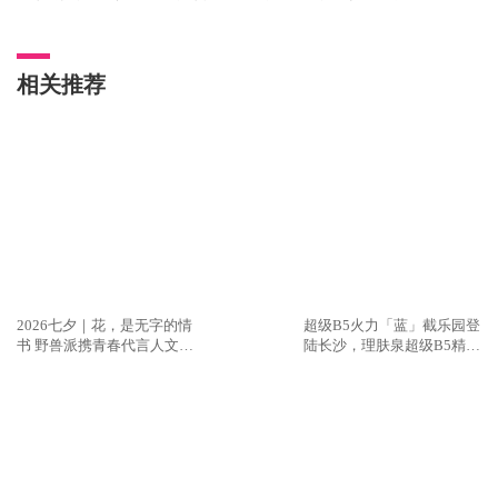
不动声色”就不再只是一个品牌主张，而是一场波及整个社
会的审美启蒙。
智美品质医美用十年时间，完成了这场启蒙的上半场：用专
业与诚信，让高净值人群敢于信任医美。而随着“美得不动
声色”美学抗衰金标准的发布，下半场的帷幕已经拉开：让
每一个追求美的人，都能以最像自己的方式，美得确定、长
期、安心、真我。
这，或许就是未来十年，中国乃至全球医美抗衰领域最值得
期待的方向。正如峰会上一句令人动容的总结：“让时光沉
淀优雅，让专业重塑美好。” 不动声色，却掷地有声。
相关推荐