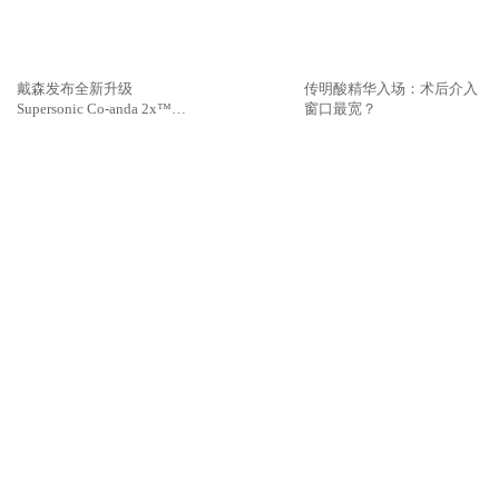
2026七夕｜花，是无字的情
超级B5火力「蓝」截乐园登
书 野兽派携青春代言人文淇
陆长沙，理肤泉超级B5精华
推出七夕限定无字情书系列
速灭火气，不闹皮气
戴森发布全新升级
传明酸精华入场：术后介入
Supersonic Co-anda 2x™造
窗口最宽？
型吹风机 吹、卷、直，三合
一，多面造型更出色