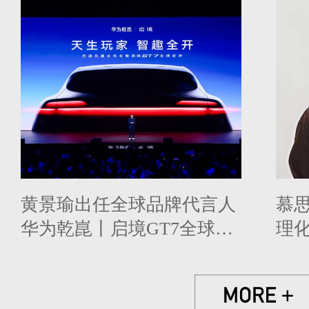
黄景瑜出任全球品牌代言人
慕
华为乾崑丨启境GT7全球首
理
秀开启盲订
品牌