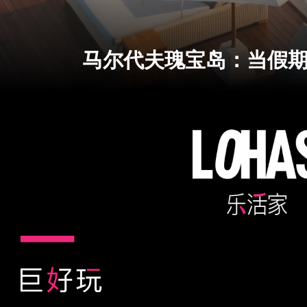
马尔代夫瑰宝岛：当假