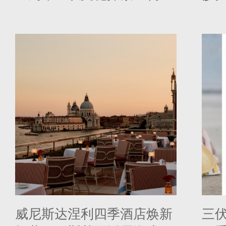
华旅居新范式
片
威尼斯达涅利四季酒店焕新
三伏