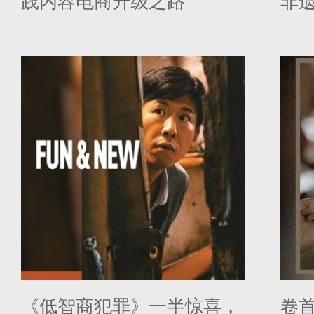
践内容电商升级之路
非
写下当
携
国
《低智商犯罪》一半惊喜，
卷