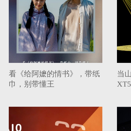
看《给阿嬷的情书》，带纸
当
巾，别带懂王
XT