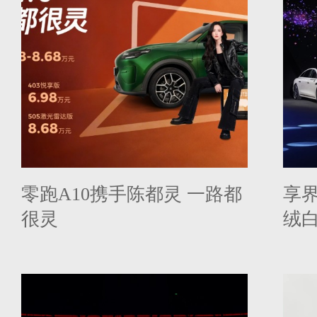
零跑A10携手陈都灵 一路都
享界
很灵
绒
23