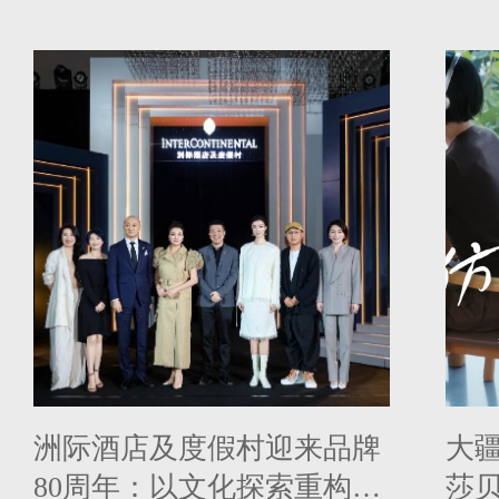
赫新剧掀起年轻力“过火”热
蓝
潮
洲际酒店及度假村迎来品牌
大疆 
80周年：以文化探索重构奢
莎