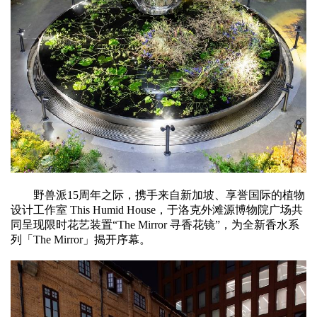
野兽派15周年之际，携手来自新加坡、享誉国际的植物
设计工作室 This Humid House，于洛克外滩源博物院广场共
同呈现限时花艺装置“The Mirror 寻香花镜”，为全新香水系
列「The Mirror」揭开序幕。