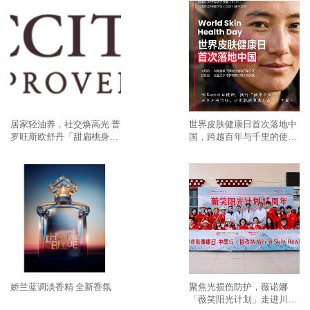
居家轻油养，社交焕高光 普
世界皮肤健康日首次落地中
罗旺斯欧舒丹「甜扁桃身
国，跨越百年与千里的使命
体」系列点亮盛夏美肌
必达
娇兰蓝调淡香精 全新香氛
聚焦光损伤防护，薇诺娜
「薇笑阳光计划」走进川西