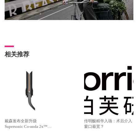
相关推荐
戴森发布全新升级
传明酸精华入场：术后介入
Supersonic Co-anda 2x™造
窗口最宽？
型吹风机 吹、卷、直，三合
一，多面造型更出色