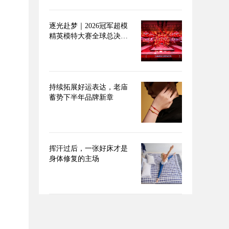
逐光赴梦｜2026冠军超模
精英模特大赛全球总决赛
圆满落幕
持续拓展好运表达，老庙
蓄势下半年品牌新章
挥汗过后，一张好床才是
身体修复的主场