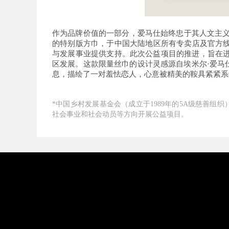
作为品牌价值的一部分，爱马仕始终忠于其人文主义价
的特别版方巾，于中国大陆地区所有专卖店及官方线
与发展事业提供支持。此次公益项目的推进，旨在
区发展。这款限量丝巾的设计灵感源自埃米尔·爱马仕（
息，描绘了一对羞怯恋人，心意被精美的鞍具紧紧系
*中国乡村发展基金会（成立于1989年的5A级慈善
社会事业和社会动员等方向开展公益项目。