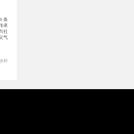
 条
传承
力社
义气
乡村