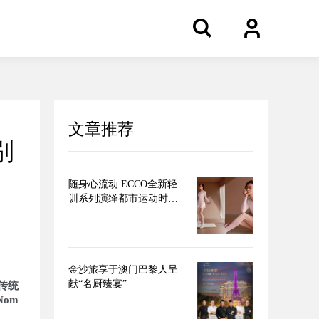
文章推荐
别
随身心流动 ECCO全新轻
训系列演绎都市运动时装
美学
金沙旅享于澳门巴黎人呈
献“名厨臻宴”
传统
Nom