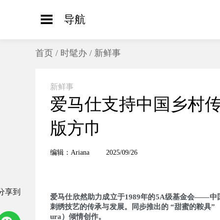
导航
首页
/
时髦办
/
新鲜事
新鲜事
爱马仕支持中国乡村传
版方巾
编辑：Ariana
2025/09/26
分享到
爱马仕欣然助力成立于1989年的5A级基金会——
刺绣技艺的传承与发展。同步推出的 “甜蜜的鞍具”（Harn
ura）倾情创作。