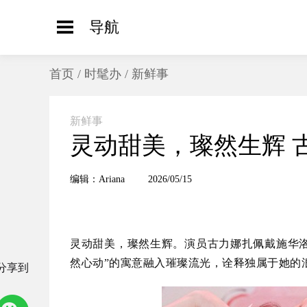
导航
首页
/
时髦办
/
新鲜事
新鲜事
灵动甜美，璨然生辉 
编辑：Ariana
2026/05/15
灵动甜美，璨然生辉。演员古力娜扎佩戴施华洛世
然心动”的寓意融入璀璨流光，诠释独属于她的
分享到