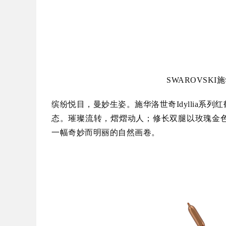
SWAROVSKI施
缤纷悦目，曼妙生姿。施华洛世奇Idyllia
态。璀璨流转，熠熠动人；修长双腿以玫瑰金
一幅奇妙而明丽的自然画卷。