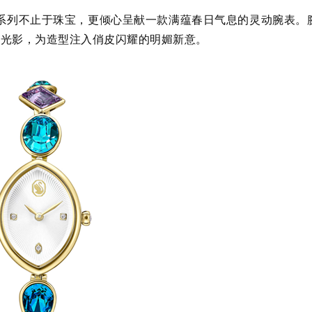
ma系列不止于珠宝，更倾心呈献一款满蕴春日气息的灵动腕表。
何光影，为造型注入俏皮闪耀的明媚新意。