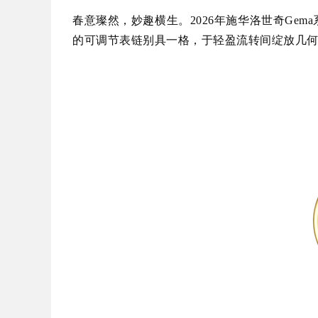
春意璨然，妙趣横生。2026年施华洛世奇Ge
的可调节表链别具一格，于轻盈流转间绽放几