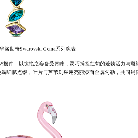
华洛世奇Swarovski Gema系列腕表
系列红鹤摆件，以惊艳之姿备受青睐，灵巧捕捉红鹤的蓬勃活力与斑
色调细腻点缀，叶片与芦苇则采用亮丽漆面金属勾勒，共同铺