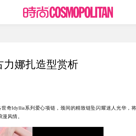
古力娜扎造型赏析
奇Idyllia系列爱心项链，颈间的精致链坠闪耀迷人光华，将
浪漫风情。