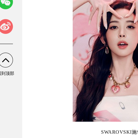
回到顶部
SWAROVSKI施华