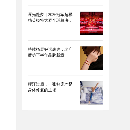
逐光赴梦｜2026冠军超模
精英模特大赛全球总决赛
圆满落幕
持续拓展好运表达，老庙
蓄势下半年品牌新章
挥汗过后，一张好床才是
身体修复的主场