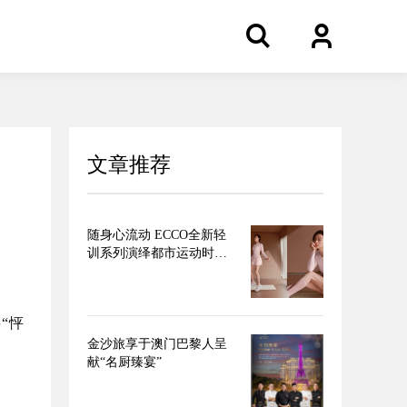
文章推荐
随身心流动 ECCO全新轻
训系列演绎都市运动时装
美学
“怦
金沙旅享于澳门巴黎人呈
献“名厨臻宴”