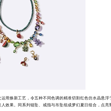
次运用焕新工艺，令五种不同色调的精准切割红色仿水晶悬浮
迷人效果。同系列链坠、戒指与吊坠组成梦幻夏日组合，点亮