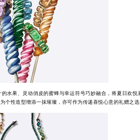
汁的水果、灵动俏皮的蜜蜂与幸运符号巧妙融合，将夏日欢悦
能为个性造型增添一抹璀璨，亦可作为传递喜悦心意的礼赠之选