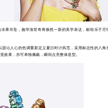
的水果吊坠，施华洛世奇将焕然一新的美学表达，献给乐于尽
腕表，以甜沁人心的色调重新定义夏日时计风范，采用标志性的八角
视觉效果，亦可单独佩戴，瞬间点亮整体造型。