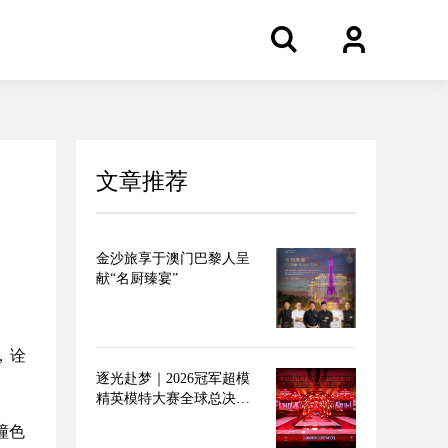
文章推荐
金沙旅享于澳门巴黎人呈
献“名厨臻宴”
，诠
逐光赴梦｜2026冠军超模
精英模特大赛全球总决赛
圆满落幕
撞色