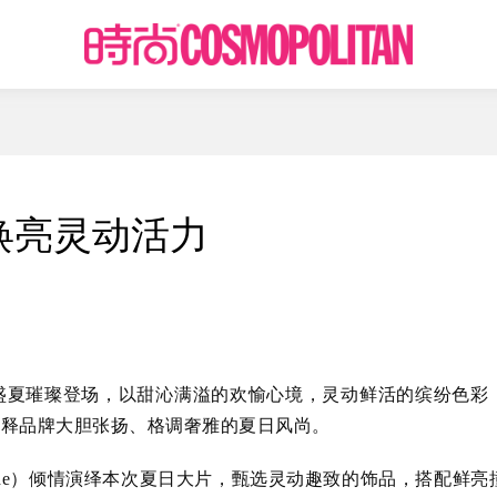
焕亮灵动活力
明媚盛夏璀璨登场，以甜沁满溢的欢愉心境，灵动鲜活的缤纷色彩
诠释品牌大胆张扬、格调奢雅的夏日风尚。
rande）倾情演绎本次夏日大片，甄选灵动趣致的饰品，搭配鲜亮