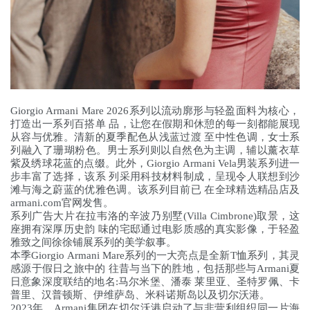
Giorgio Armani Mare 2026系列以流动廓形与轻盈面料为核心，
打造出一系列百搭单 品，让您在假期和休憩的每一刻都能展现
从容与优雅。清新的夏季配色从浅蓝过渡 至中性色调，女士系
列融入了珊瑚粉色。男士系列则以自然色为主调，辅以薰衣草
紫及绣球花蓝的点缀。此外，Giorgio Armani Vela男装系列进一
步丰富了选择，该系 列采用科技材料制成，呈现令人联想到沙
滩与海之蔚蓝的优雅色调。该系列目前已 在全球精选精品店及
armani.com官网发售。
系列广告大片在拉韦洛的辛波乃别墅(Villa Cimbrone)取景，这
座拥有深厚历史韵 味的宅邸通过电影质感的真实影像，于轻盈
雅致之间徐徐铺展系列的美学叙事。
本季Giorgio Armani Mare系列的一大亮点是全新T恤系列，其灵
感源于假日之旅中的 往昔与当下的胜地，包括那些与Armani夏
日意象深度联结的地名:马尔米堡、潘泰 莱里亚、圣特罗佩、卡
普里、汉普顿斯、伊维萨岛、米科诺斯岛以及切尔沃港。
2023年，Armani集团在切尔沃港启动了与非营利组织同一片海