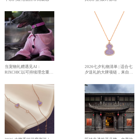
当宠物礼赠遇见AI：
2026七夕礼物清单 | 适合七
RIXCHIC以可持续理念重塑
夕送礼的大牌项链，来自
人宠社交方式
Qeelin麒麟的紫翡新作