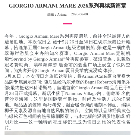
GIORGIO ARMANI MARE 2026系列再续新篇章
2026-06-08
编辑：Ariana
今年，Giorgio Armani Mare系列再度启航，前往全球最迷人的
避暑胜地。本次假日之 旅于5月26日至30日在切尔沃港拉开帷
幕，恰逢第五届Giorgio Armani超级游艇帆船 赛:这是一项由翡
翠海岸游艇会主办的知名赛事。Giorgio Armani Mare定制帆
船“Sørvind by Giorgio Armani”号再度参赛，破浪竞逐，以致敬
冠名赞助商。翡翠海岸游 艇会前的碧蓝广场上设立了快闪空
间，为宾客开启Giorgio Armani夏日美学的沉浸式 体验。
5月30日，本次假日之旅抵达戛纳，将Armani/Caffè露台变身为
品牌专属展示空间; 随后途经马尔米堡的Bagni Roberto海滩俱乐
部;最终抵达米科诺斯岛，当地首家Giorgio Armani精品店已于5
月28日正式揭幕。新店坐落于Nammos Village内，俯瞰著 名的
普沙罗海滩，这里是国际奢华购物、时尚及生活方式的汇聚
地。精品店的装饰 精巧考究，融合暖色调的雕刻木饰面、编织
椰子元素及源自当地自然风貌的细节。 空间饰以品牌经典灰色
与绿松石色相间的热带棕榈图案，与木地板的温润质地形成 鲜
明对比——这一独特的视觉标识已成为假日之旅的代表性名
片。