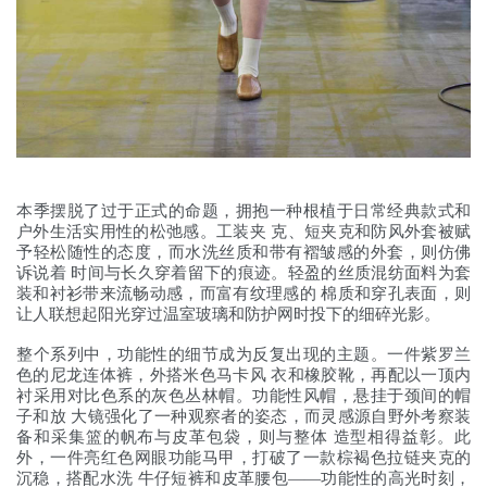
本季摆脱了过于正式的命题，拥抱一种根植于日常经典款式和
户外生活实用性的松弛感。工装夹 克、短夹克和防风外套被赋
予轻松随性的态度，而水洗丝质和带有褶皱感的外套，则仿佛
诉说着 时间与长久穿着留下的痕迹。轻盈的丝质混纺面料为套
装和衬衫带来流畅动感，而富有纹理感的 棉质和穿孔表面，则
让人联想起阳光穿过温室玻璃和防护网时投下的细碎光影。
整个系列中，功能性的细节成为反复出现的主题。一件紫罗兰
色的尼龙连体裤，外搭米色马卡风 衣和橡胶靴，再配以一顶内
衬采用对比色系的灰色丛林帽。功能性风帽，悬挂于颈间的帽
子和放 大镜强化了一种观察者的姿态，而灵感源自野外考察装
备和采集篮的帆布与皮革包袋，则与整体 造型相得益彰。此
外，一件亮红色网眼功能马甲，打破了一款棕褐色拉链夹克的
沉稳，搭配水洗 牛仔短裤和皮革腰包——功能性的高光时刻，