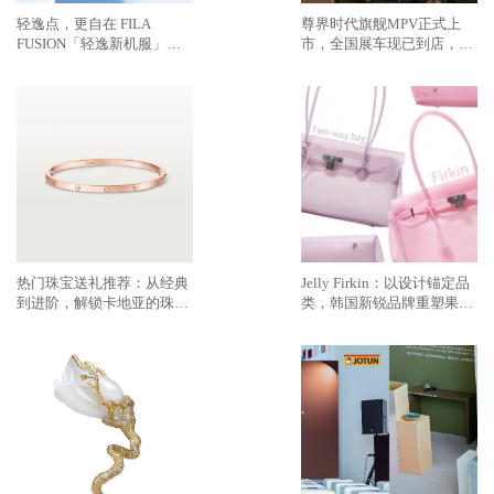
轻逸点，更自在 FILA
尊界时代旗舰MPV正式上
FUSION「轻逸新机服」全
市，全国展车现已到店，售
新上市，让通勤与出游轻盈
价64.8万元起
如风
热门珠宝送礼推荐：从经典
Jelly Firkin：以设计锚定品
到进阶，解锁卡地亚的珠宝
类，韩国新锐品牌重塑果冻
世界
包的日常价值