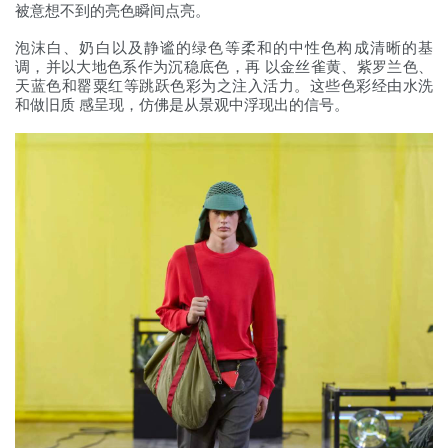
被意想不到的亮色瞬间点亮。
泡沫白、奶白以及静谧的绿色等柔和的中性色构成清晰的基
调，并以大地色系作为沉稳底色，再 以金丝雀黄、紫罗兰色、
天蓝色和罂粟红等跳跃色彩为之注入活力。这些色彩经由水洗
和做旧质 感呈现，仿佛是从景观中浮现出的信号。