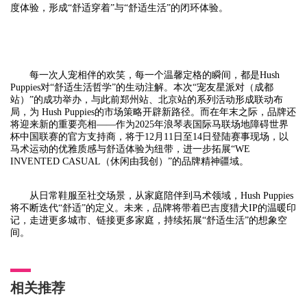
度体验，形成“舒适穿着”与“舒适生活”的闭环体验。
每一次人宠相伴的欢笑，每一个温馨定格的瞬间，都是Hush
Puppies对“舒适生活哲学”的生动注解。本次“宠友星派对（成都
站）”的成功举办，与此前郑州站、北京站的系列活动形成联动布
局，为 Hush Puppies的市场策略开辟新路径。而在年末之际，品牌还
将迎来新的重要亮相——作为2025年浪琴表国际马联场地障碍世界
杯中国联赛的官方支持商，将于12月11日至14日登陆赛事现场，以
马术运动的优雅质感与舒适体验为纽带，进一步拓展“WE
INVENTED CASUAL（休闲由我创）”的品牌精神疆域。
从日常鞋服至社交场景，从家庭陪伴到马术领域，Hush Puppies
将不断迭代“舒适”的定义。未来，品牌将带着巴吉度猎犬IP的温暖印
记，走进更多城市、链接更多家庭，持续拓展“舒适生活”的想象空
间。
相关推荐