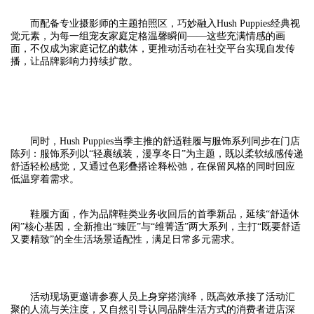
而配备专业摄影师的主题拍照区，巧妙融入Hush Puppies经典视
觉元素，为每一组宠友家庭定格温馨瞬间——这些充满情感的画
面，不仅成为家庭记忆的载体，更推动活动在社交平台实现自发传
播，让品牌影响力持续扩散。
同时，Hush Puppies当季主推的舒适鞋履与服饰系列同步在门店
陈列：服饰系列以“轻裹绒装，漫享冬日”为主题，既以柔软绒感传递
舒适轻松感觉，又通过色彩叠搭诠释松弛，在保留风格的同时回应
低温穿着需求。
鞋履方面，作为品牌鞋类业务收回后的首季新品，延续“舒适休
闲”核心基因，全新推出“臻匠”与“维菁适”两大系列，主打“既要舒适
又要精致”的全生活场景适配性，满足日常多元需求。
活动现场更邀请参赛人员上身穿搭演绎，既高效承接了活动汇
聚的人流与关注度，又自然引导认同品牌生活方式的消费者进店深