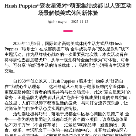
Hush Puppies“宠友星派对”萌宠集结成都 以人宠互动
场景解锁美式休闲新体验
2025-11-13
编辑：Royce
2025年11月9日，国际知名高端美式休闲生活方式品牌Hush
Puppies（暇步士）在成都凯德广场·金牛成功举办“宠友星派对”线下
主题活动。作为品牌核心战略的一次重要落地实践，本次活动旨在
将标志性巴吉度猎犬IP，从单一视觉符号全面升级为“可体验、可参
与、可分享”的舒适生活的情感载体，让品牌理念与消费者生活深度
交融。
自1958年创立以来，Hush Puppies（暇步士）始终以“舒适自
在”为核心生活理念——这种舒适从不局限于鞋履服饰的穿着体验，
更深度延伸至消费者的情感共鸣与社交场景中。此次“宠友星派对”的
举办，正是品牌为消费者以及其“毛孩子”家庭成员打造的专属空间：
在这里，人们可以卸下都市生活的疲惫，与同好交流养宠乐趣，让
时尚审美与自在生活态度实现自然衔接。
活动选址极具巧思，落地于成都金牛区核心商圈的凯德广场·金
牛——作为凯德集团进入成都市场的首个商业项目，该商场总体量
达21万平方米（不含停车场），汇聚超500家品牌，涵盖购物、美
食、娱乐、生活配套于一体的一站式购物中心。其开放式的街区布
局与多元业态组合，为“宠友星派对”提供了充足的互动空间与场景支