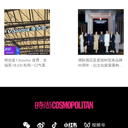
赫新剧掀起年轻力“过火”热
潮
维信诺 ChinaJoy 首秀，全
洲际酒店及度假村迎来品牌
场景 OLED 布局一口气看
80周年：以文化探索重构奢
完，蓝图乍现
华旅居新范式