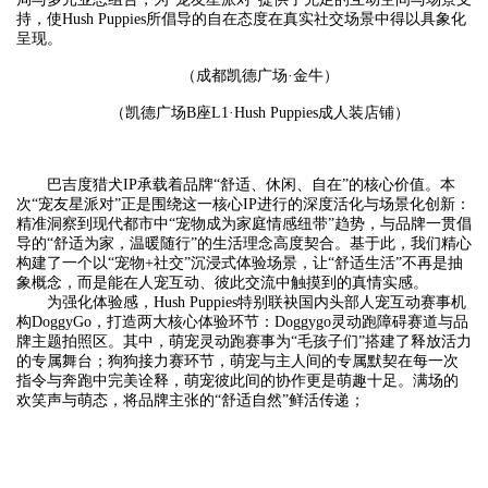
持，使Hush Puppies所倡导的自在态度在真实社交场景中得以具象化
呈现。
（成都凯德广场·金牛）
（凯德广场B座L1·Hush Puppies成人装店铺）
巴吉度猎犬IP承载着品牌“舒适、休闲、自在”的核心价值。本
次“宠友星派对”正是围绕这一核心IP进行的深度活化与场景化创新：
精准洞察到现代都市中“宠物成为家庭情感纽带”趋势，与品牌一贯倡
导的“舒适为家，温暖随行”的生活理念高度契合。基于此，我们精心
构建了一个以“宠物+社交”沉浸式体验场景，让“舒适生活”不再是抽
象概念，而是能在人宠互动、彼此交流中触摸到的真情实感。
为强化体验感，Hush Puppies特别联袂国内头部人宠互动赛事机
构DoggyGo，打造两大核心体验环节：Doggygo灵动跑障碍赛道与品
牌主题拍照区。其中，萌宠灵动跑赛事为“毛孩子们”搭建了释放活力
的专属舞台；狗狗接力赛环节，萌宠与主人间的专属默契在每一次
指令与奔跑中完美诠释，萌宠彼此间的协作更是萌趣十足。满场的
欢笑声与萌态，将品牌主张的“舒适自然”鲜活传递；