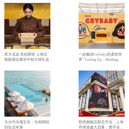
星月流金 意彩辉映 上海宝
一起畅游Crybaby的柔软世
格丽酒店雅呈中秋月饼礼盒
界 “Letting Go... Holding
On...” Crybaby特展•北京站
正式启幕
马尔代夫瑰宝岛：当假期回
联想旗舰店新店开业，上海
归生活本身
环球港盛大启幕，携手张凌