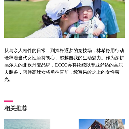
从与亲人相伴的日常，到挥杆逐梦的竞技场，林希妤
用行动
诠释着
当代女性坚持初心、超越自我的生动魅力
。
作为深耕
高尔夫的北欧丹麦品牌，
ECCO
亦将继续以
专业舒适的高尔
夫装备
，陪伴高球女将勇往直前，续写果岭之上的女性荣
光。
相关推荐