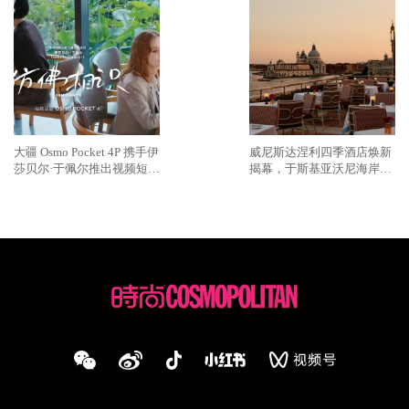
大疆 Osmo Pocket 4P 携手伊
威尼斯达涅利四季酒店焕新
莎贝尔·于佩尔推出视频短片
揭幕，于斯基亚沃尼海岸再
《仿佛相识》
续传奇篇章