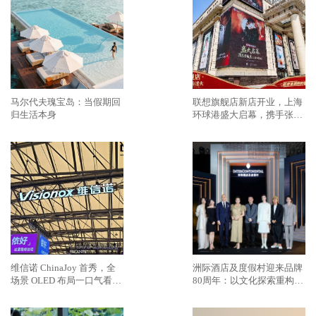
马尔代夫瑰宝岛：当假期回
联想旗舰店新店开业，上海
归生活本身
环球港盛大启幕，携手张凌
赫新剧掀起年轻力“过火”热
潮
维信诺 ChinaJoy 首秀，全
洲际酒店及度假村迎来品牌
场景 OLED 布局一口气看
80周年：以文化探索重构奢
完，蓝图乍现
华旅居新范式