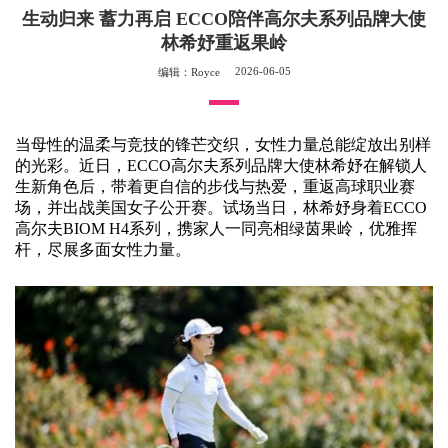
生动归来 蓄力再启 ECCO陪伴高尔夫系列品牌大使
林希妤重返果岭
2026-06-05
编辑：Royce
当母性的温柔与竞技的锋芒交织，女性力量总能绽放出别样
的光彩
。
近日
，
ECCO
高尔夫系列品牌大使林希妤在解锁人
生新角色后，带着更自信的步伐与热爱，重返高球职业赛
场，并出战美国女子公开赛。试场当日，林希妤身着
ECCO
高尔夫
BIOM H4
系列，携家人一同亮相绿茵果岭，优雅挥
杆，尽展多面女性力量。