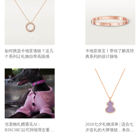
如何挑选卡地亚项链？这几
卡地亚珠宝丨带你了解其经
个系列让礼物自带高级感
典系列的设计脉络
当宠物礼赠遇见AI：
2026七夕礼物清单 | 适合七
RIXCHIC以可持续理念重塑
夕送礼的大牌项链，来自
人宠社交方式
Qeelin麒麟的紫翡新作