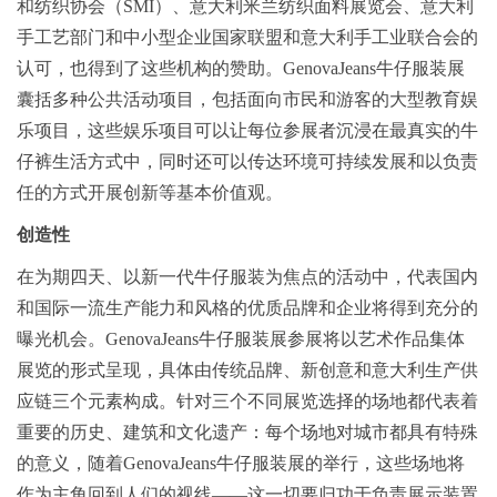
和纺织协会（SMI）、意大利米兰纺织面料展览会、意大利
手工艺部门和中小型企业国家联盟和意大利手工业联合会的
认可，也得到了这些机构的赞助。GenovaJeans牛仔服装展
囊括多种公共活动项目，包括面向市民和游客的大型教育娱
乐项目，这些娱乐项目可以让每位参展者沉浸在最真实的牛
仔裤生活方式中，同时还可以传达环境可持续发展和以负责
任的方式开展创新等基本价值观。
创造性
在为期四天、以新一代牛仔服装为焦点的活动中，代表国内
和国际一流生产能力和风格的优质品牌和企业将得到充分的
曝光机会。GenovaJeans牛仔服装展参展将以艺术作品集体
展览的形式呈现，具体由传统品牌、新创意和意大利生产供
应链三个元素构成。针对三个不同展览选择的场地都代表着
重要的历史、建筑和文化遗产：每个场地对城市都具有特殊
的意义，随着GenovaJeans牛仔服装展的举行，这些场地将
作为主角回到人们的视线——这一切要归功于负责展示装置