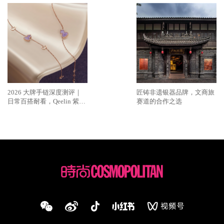
2026 大牌手链深度测评｜
匠铸非遗银器品牌，文商旅
日常百搭耐看，Qeelin 紫翡
赛道的合作之选
Wulu 太戳东方审美