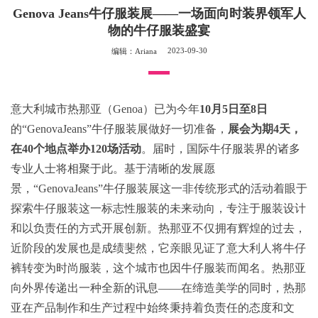
Genova Jeans牛仔服装展——一场面向时装界领军人
物的牛仔服装盛宴
2023-09-30
编辑：Ariana
意大利城市热那亚（Genoa）已为今年
10月5日至8日
的“GenovaJeans”牛仔服装展做好一切准备，
展会为期
4
天，
在
40
个地点举办
120
场活动
。届时，国际牛仔服装界的诸多
专业人士将相聚于此。基于清晰的发展愿
景，“GenovaJeans”牛仔服装展这一非传统形式的活动着眼于
探索牛仔服装这一标志性服装的未来动向，专注于服装设计
和以负责任的方式开展创新。热那亚不仅拥有辉煌的过去，
近阶段的发展也是成绩斐然，它亲眼见证了意大利人将牛仔
裤转变为时尚服装，这个城市也因牛仔服装而闻名。热那亚
向外界传递出一种全新的讯息——在缔造美学的同时，热那
亚在产品制作和生产过程中始终秉持着负责任的态度和文