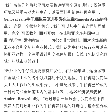
“我们所倡导的热那亚再发展将遵循两个原则进行：既尊重
环境又尊重劳动力的生产，以及面料和部件的再利用”，
GenovaJeans
牛仔服装展促进委员会
主席
Manuela Arata
解释
说：“这是一个很好的机会，我们可以从牛仔布这样坚固耐
用、完全“可回收的”面料开始，在热那亚这座基因中自
带“循环性”属性的城市，一切都会非常顺利。面对这场新的
工业革命和全新的商业模式，我们认为牛仔服装行业可以在
热那亚这样一个注重设计和交流创新最佳实践（包括研究领
域）的城市获益颇丰。”
“热那亚的牛仔裤历史很有启发性。在那些年里，这座城市
在金融和工业的各个领域都处于领先地位。牛仔裤是我们码
头工人工作服的组成部分，几个世纪以来，牛仔裤已经成为
一种时尚和全球范围内的基本服装”，
地区经济发展委员
Andrea Benveduti
说，“通过最新一届展会，我们希望不仅
激发人们对热那亚作为牛仔裤发源地的好奇心，也希望办成